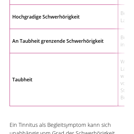
Betro
Hochgradige Schwerhörigkeit
Lautst
Betro
An Taubheit grenzende Schwerhörigkeit
in zeh
Wenn 
Lautst
wahrg
Taubheit
von ei
Straß
Betrof
Ein Tinnitus als Begleitsymptom kann sich
unabhängig vom Grad der Schwerhörigkeit