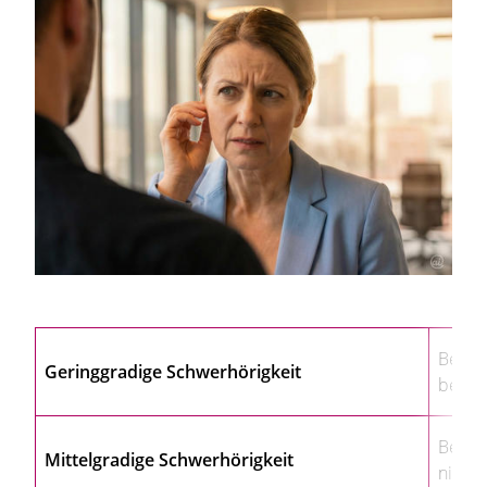
Betrof
Geringgradige Schwerhörigkeit
beispi
Betrof
Mittelgradige Schwerhörigkeit
nicht 