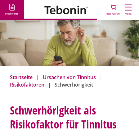
D
i
Pflichttexte
Jetzt kaufen
Menü
r
e
k
t
z
u
m
I
Startseite
Ursachen von Tinnitus
n
Risikofaktoren
Schwerhörigkeit
h
a
l
Schwerhörigkeit als
t
Risikofaktor für Tinnitus