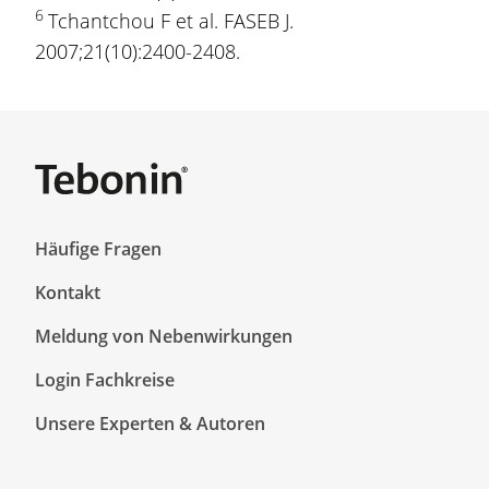
6
Tchantchou F et al. FASEB J.
2007;21(10):2400-2408.
F
Häufige Fragen
o
Kontakt
o
t
Meldung von Nebenwirkungen
e
r
F
Login Fachkreise
T
o
Unsere Experten & Autoren
o
o
p
t
1
e