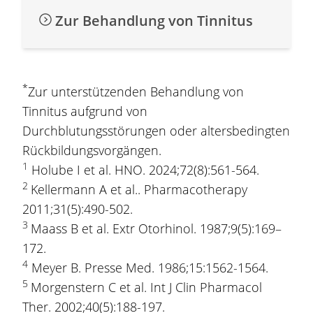
Zur Behandlung von Tinnitus
*
Zur unterstützenden Behandlung von
Tinnitus aufgrund von
Durchblutungsstörungen oder altersbedingten
Rückbildungsvorgängen.
1
Holube I et al. HNO. 2024;72(8):561-564.
2
Kellermann A et al.. Pharmacotherapy
2011;31(5):490-502.
3
Maass B et al. Extr Otorhinol. 1987;9(5):169–
172.
4
Meyer B. Presse Med. 1986;15:1562-1564.
5
Morgenstern C et al. Int J Clin Pharmacol
Ther. 2002;40(5):188-197.