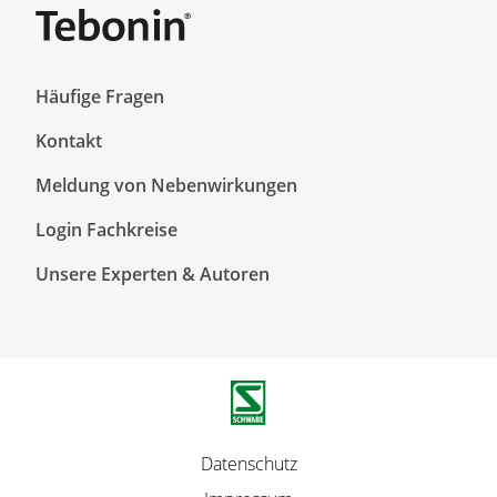
F
Häufige Fragen
o
Kontakt
o
t
Meldung von Nebenwirkungen
e
r
F
Login Fachkreise
T
o
Unsere Experten & Autoren
o
o
p
t
1
e
r
T
o
p
F
Datenschutz
2
u