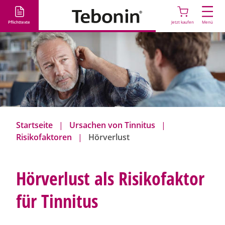
D
i
Pflichttexte
Jetzt kaufen
Menü
r
e
k
t
z
u
m
I
Startseite
Ursachen von Tinnitus
n
Risikofaktoren
Hörverlust
h
a
l
Hörverlust als Risikofaktor
t
für Tinnitus