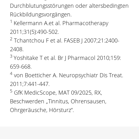
Durchblutungsstörungen oder altersbedingten
Rückbildungsvorgängen.
1
Kellermann A.et al. Pharmacotherapy
2011;31(5):490-502.
2
Tchantchou F et al. FASEB J 2007;21:2400-
2408.
3
Yoshitake T et al. Br J Pharmacol 2010;159:
659-668.
4
von Boetticher A. Neuropsychiatr Dis Treat.
2011;7:441-447.
5
GfK MedicScope, MAT 09/2025, RX,
Beschwerden „Tinnitus, Ohrensausen,
Ohrgeräusche, Hörsturz“.