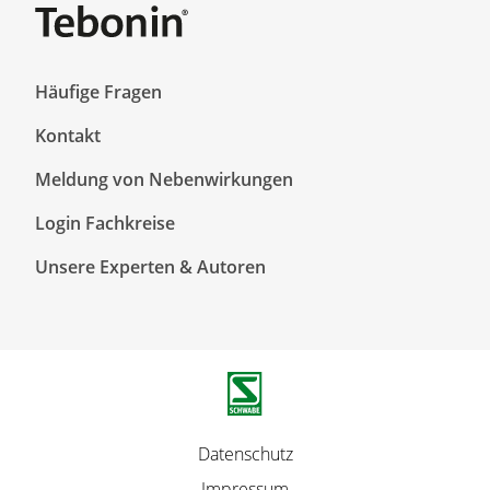
F
Häufige Fragen
o
Kontakt
o
t
Meldung von Nebenwirkungen
e
r
F
Login Fachkreise
T
o
Unsere Experten & Autoren
o
o
p
t
1
e
r
T
o
p
F
Datenschutz
2
u
Impressum