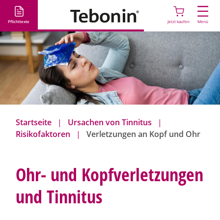
D
i
Pflichttexte
Jetzt kaufen
Menü
r
e
k
t
z
u
m
I
Startseite
Ursachen von Tinnitus
n
Risikofaktoren
Verletzungen an Kopf und Ohr
h
a
l
Ohr- und Kopfverletzungen
t
und Tinnitus