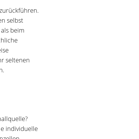
 zurückführen.
en selbst
als beim
chliche
eise
r seltenen
n.
allquelle?
e individuelle
nzellen