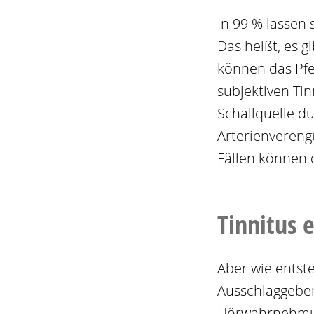
In 99 % lassen 
Das heißt, es g
können das Pf
subjektiven Tin
Schallquelle du
Arterienvereng
Fällen können
Tinnitus 
Aber wie entst
Ausschlaggebend
Hörwahrnehmung