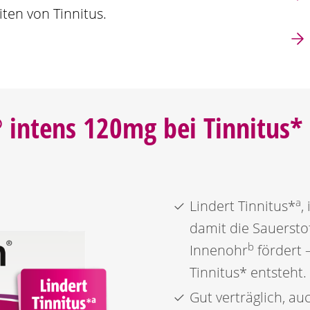
ten von Tinnitus.
®
intens 120mg bei Tinnitus*
a
Lindert Tinnitus*
,
damit die Sauersto
b
Innenohr
fördert 
Tinnitus* entsteht.
Gut verträglich, a