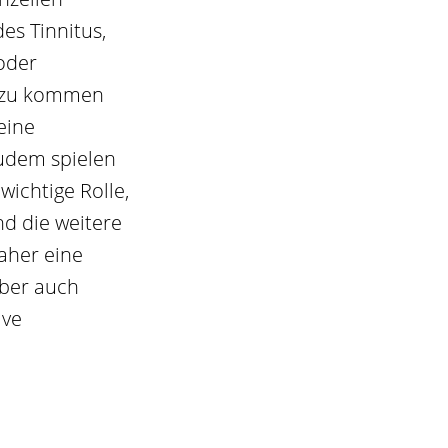
es Tinnitus,
oder
inzu kommen
eine
Zudem spielen
wichtige Rolle,
d die weitere
aher eine
ber auch
ive