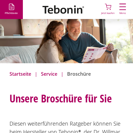
D
i
Pflichttexte
Jetzt kaufen
Menü
r
e
k
t
z
u
m
I
Startseite
Service
Broschüre
n
h
a
Unsere Broschüre für Sie
l
t
Diesen weiterführenden Ratgeber können Sie
beim Hersteller von
Tebonin®
, der Dr. Willmar