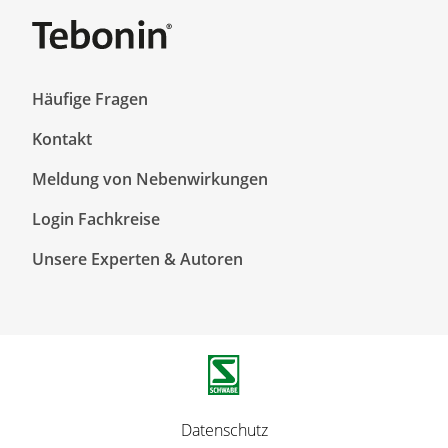
F
Häufige Fragen
o
Kontakt
o
t
Meldung von Nebenwirkungen
e
r
F
Login Fachkreise
T
o
Unsere Experten & Autoren
o
o
p
t
1
e
r
T
o
p
F
Datenschutz
2