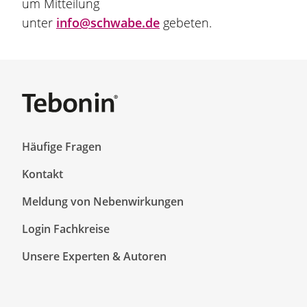
um Mitteilung
unter
info@schwabe.de
gebeten.
F
Häufige Fragen
o
Kontakt
o
t
Meldung von Nebenwirkungen
e
r
F
Login Fachkreise
T
o
Unsere Experten & Autoren
o
o
p
t
1
e