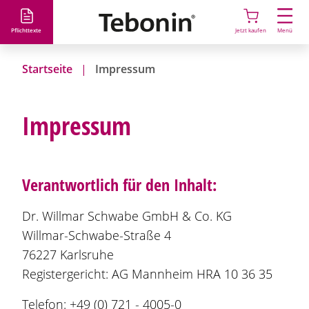
D
i
Pflichttexte
Jetzt kaufen
Menü
r
e
Startseite
Impressum
k
t
z
Impressum
u
m
I
n
Verantwortlich für den Inhalt:
h
a
Dr. Willmar Schwabe GmbH & Co. KG
l
Willmar-Schwabe-Straße 4
t
76227 Karlsruhe
Registergericht: AG Mannheim HRA 10 36 35
Telefon: +49 (0) 721 - 4005-0